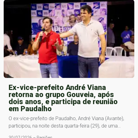
Ex-vice-prefeito André Viana
retorna ao grupo Gouveia, após
dois anos, e participa de reunião
em Paudalho
O ex-vice-prefeito de Paudalho, André Viana (Avante),
participou, na noite desta quarta-feira (29), de uma…
30/07/2026 – Regiões