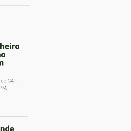
nheiro
ão
m
 do GATI,
BPM,
ende