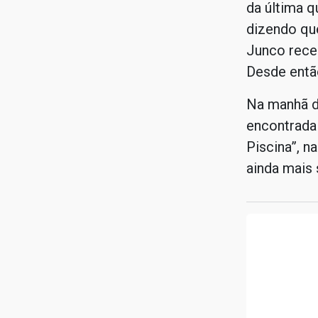
da última q
dizendo que
Junco rece
Desde então
Na manhã de
encontrada
Piscina”, n
ainda mais 