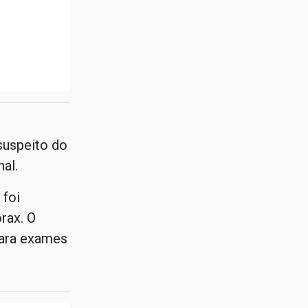
suspeito do
al.
 foi
rax. O
para exames