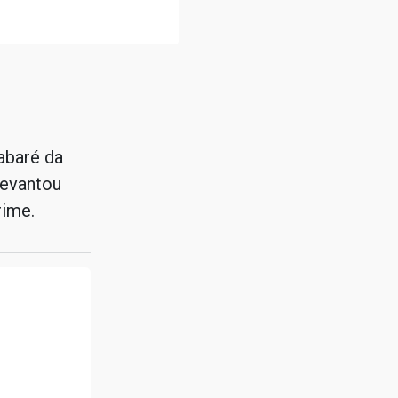
abaré da
levantou
rime.