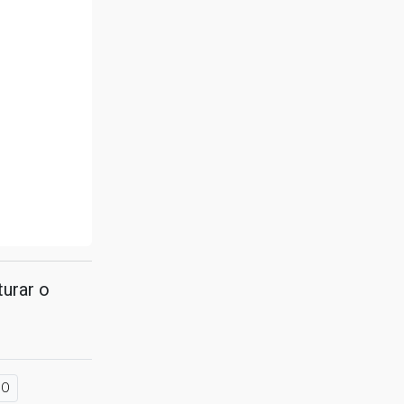
turar o
HO