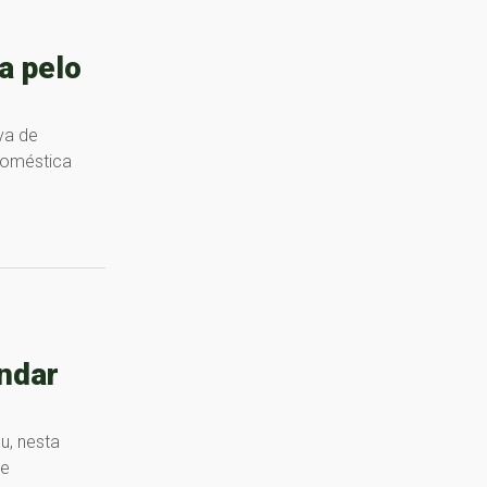
a pelo
va de
doméstica
e
ndar
u, nesta
de