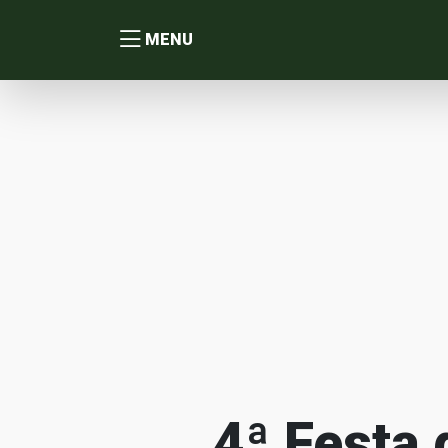
MENU
4ª Festa