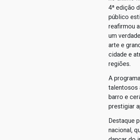
4ª edição d
público es
reafirmou a
um verdade
arte e gra
cidade e at
regiões.
A programa
talentosos 
barro e cer
prestigiar 
Destaque p
nacional, q
dançar do i