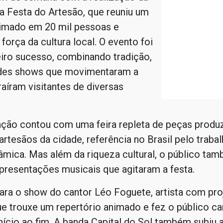
a Festa do Artesão, que reuniu um
timado em 20 mil pessoas e
 força da cultura local. O evento foi
iro sucesso, combinando tradição,
ndes shows que movimentaram a
raíram visitantes de diversas
ção contou com uma feira repleta de peças produz
artesãos da cidade, referência no Brasil pelo traba
âmica. Mas além da riqueza cultural, o público ta
apresentações musicais que agitaram a festa.
ara o show do cantor Léo Foguete, artista com pr
ue trouxe um repertório animado e fez o público ca
nício ao fim. A banda Capital do Sol também subiu 