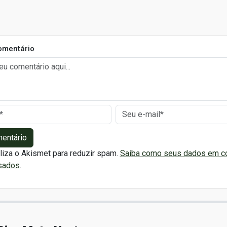
omentário
mentário
iliza o Akismet para reduzir spam.
Saiba como seus dados em c
sados
.