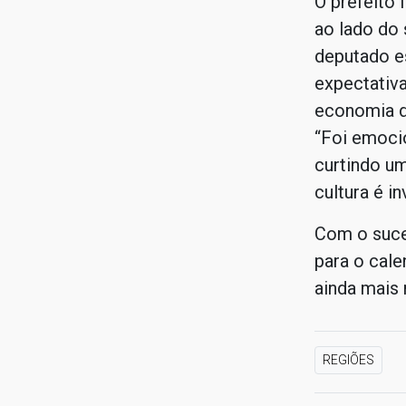
O prefeito
ao lado do 
deputado es
expectativa
economia d
“Foi emocio
curtindo um
cultura é i
Com o suce
para o cal
ainda mais
REGIÕES