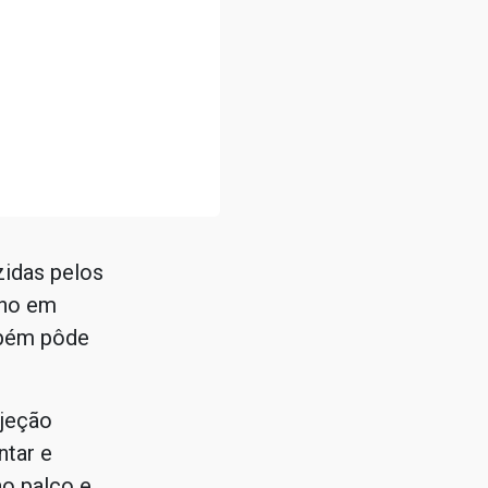
idas pelos
lho em
mbém pôde
ojeção
ntar e
ao palco e