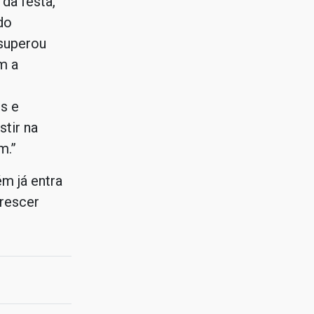
da festa,
do
 superou
m a
s e
tir na
m.”
m já entra
rescer