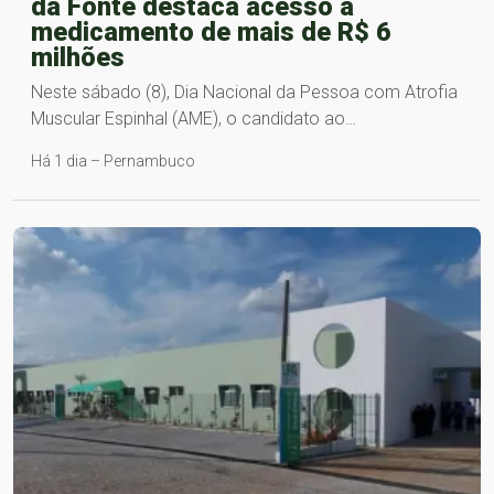
da Fonte destaca acesso a
medicamento de mais de R$ 6
milhões
Neste sábado (8), Dia Nacional da Pessoa com Atrofia
Muscular Espinhal (AME), o candidato ao…
Há 1 dia – Pernambuco