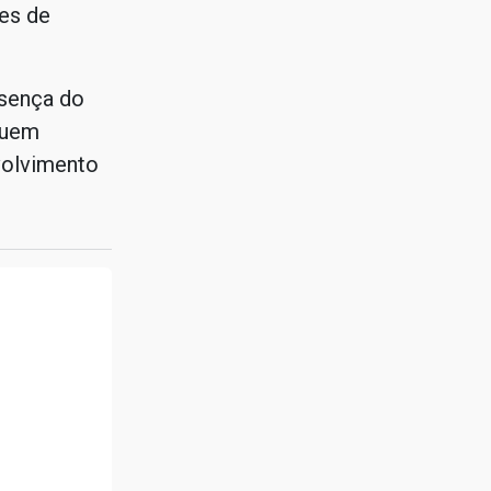
es de
esença do
quem
volvimento