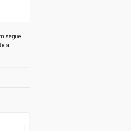
ém segue
te a