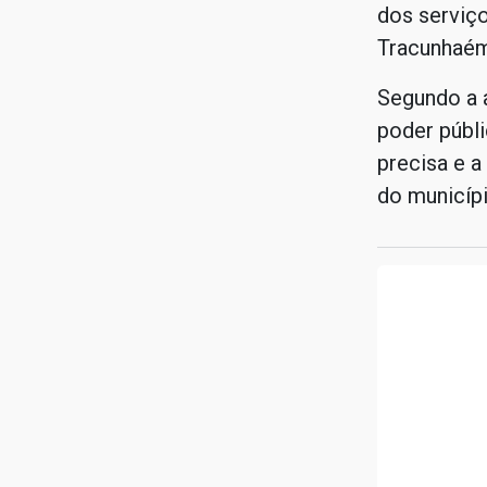
dos serviç
Tracunhaém
Segundo a 
poder públ
precisa e a
do municípi