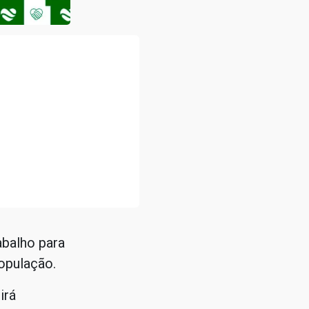
abalho para
opulação.
irá