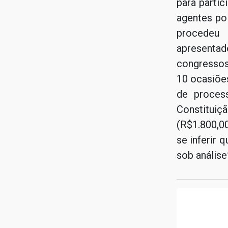
para parti
agentes pol
procedeu
apresenta
congressos
10 ocasiõe
de proces
Constituiç
(R$1.800,0
se inferir 
sob análise”