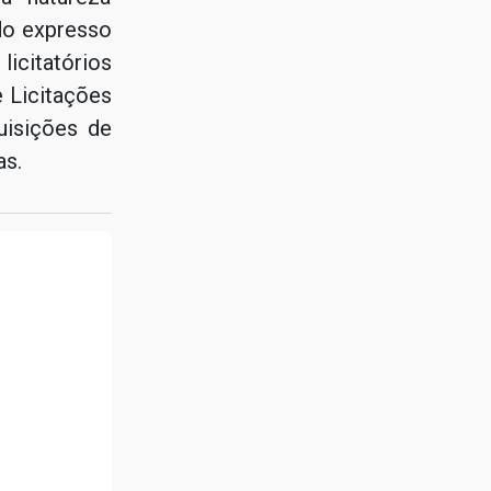
odo expresso
licitatórios
e Licitações
uisições de
as.