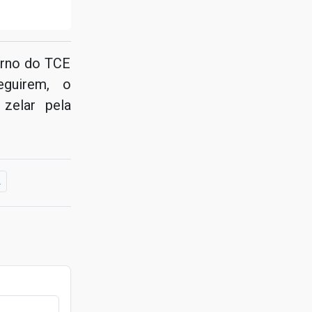
erno do TCE
eguirem, o
zelar pela
A