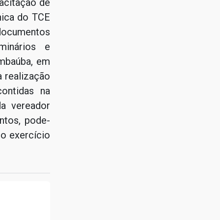
acitação de
cnica do TCE
ocumentos
minários e
imbaúba, em
 realização
ontidas na
da vereador
ntos, pode-
no exercício