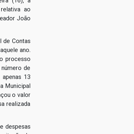
ira (16), a
elativa ao
reador João
al de Contas
naquele ano.
do processo
o número de
o apenas 13
ra Municipal
çou o valor
a realizada
 de despesas