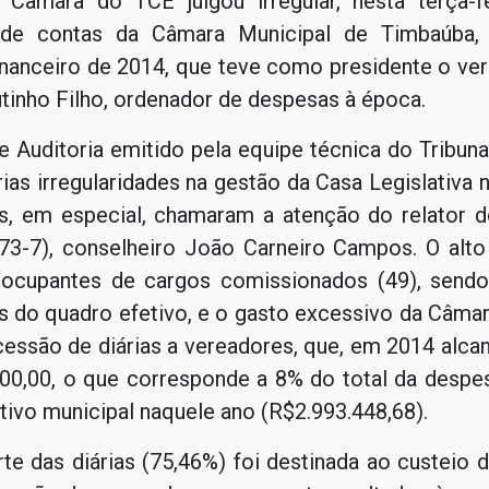
 Câmara do TCE julgou irregular, nesta terça-fe
 de contas da Câmara Municipal de Timbaúba, r
financeiro de 2014, que teve como presidente o ve
inho Filho, ordenador de despesas à época.
e Auditoria emitido pela equipe técnica do Tribun
ias irregularidades na gestão da Casa Legislativa 
s, em especial, chamaram a atenção do relator 
73-7), conselheiro João Carneiro Campos. O alt
 ocupantes de cargos comissionados (49), send
s do quadro efetivo, e o gasto excessivo da Câma
essão de diárias a vereadores, que, em 2014 alcan
00,00, o que corresponde a 8% do total da despes
ativo municipal naquele ano (R$2.993.448,68).
te das diárias (75,46%) foi destinada ao custeio