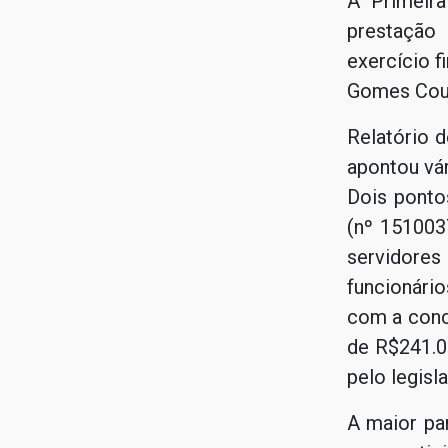
A Primeira
prestação
exercício 
Gomes Cout
Relatório d
apontou vár
Dois ponto
(nº 151003
servidores
funcionário
com a conc
de R$241.0
pelo legisl
A maior par