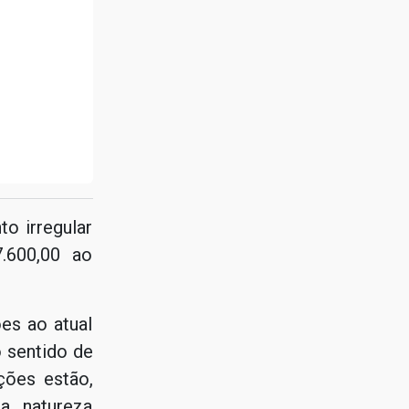
o irregular
.600,00 ao
es ao atual
o sentido de
ções estão,
a natureza