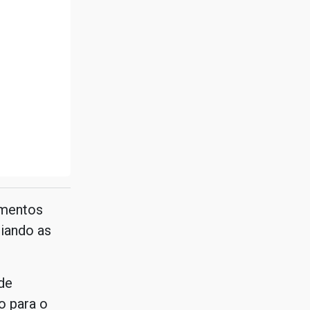
imentos
liando as
de
o para o