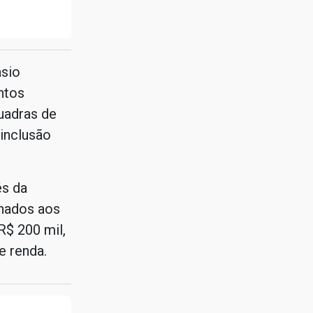
ásio
ntos
uadras de
inclusão
és da
inados aos
R$ 200 mil,
e renda.