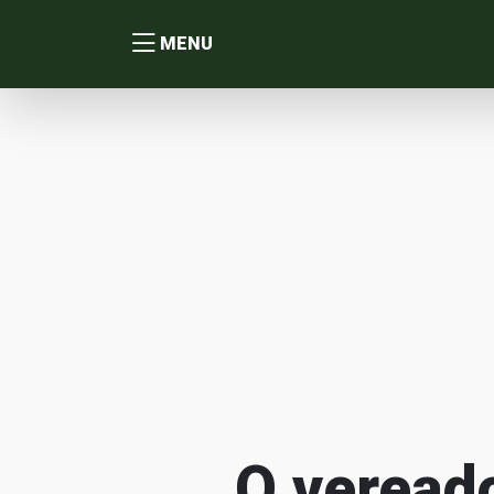
MENU
O vereado