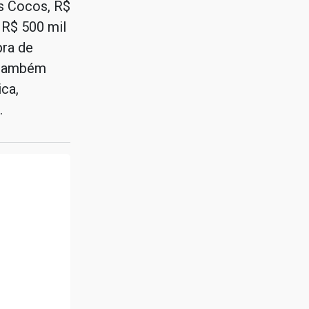
s Cocos, R$
 R$ 500 mil
pra de
r também
ca,
.