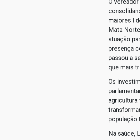
O vereador
consolidan
maiores lid
Mata Norte
atuação par
presença c
passou a s
que mais tr
Os investim
parlamenta
agricultura
transforma
população 
Na saúde, L