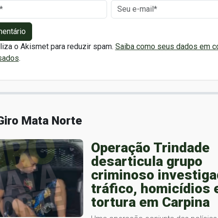
mentário
iliza o Akismet para reduzir spam.
Saiba como seus dados em c
sados
.
Giro Mata Norte
Operação Trindade
desarticula grupo
criminoso investiga
tráfico, homicídios 
tortura em Carpina