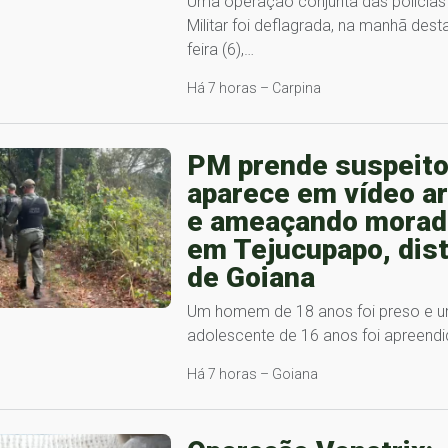
Uma operação conjunta das polícias C
Militar foi deflagrada, na manhã desta
feira (6),…
Há 7 horas – Carpina
PM prende suspeito
aparece em vídeo a
e ameaçando morad
em Tejucupapo, dist
de Goiana
Um homem de 18 anos foi preso e 
adolescente de 16 anos foi apreend
Há 7 horas – Goiana