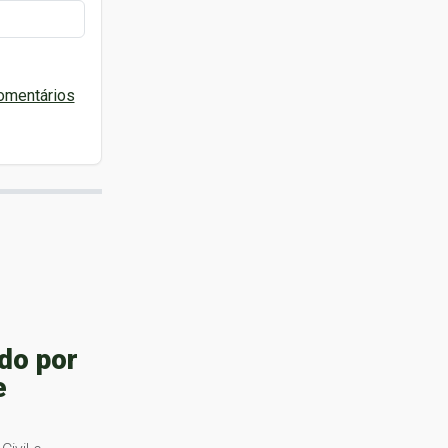
omentários
do por
e