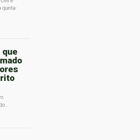
ivil e
 quinta-
 que
rmado
ores
rito
um
ido…