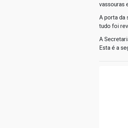
vassouras e
A porta da 
tudo foi rev
A Secretari
Esta é a se