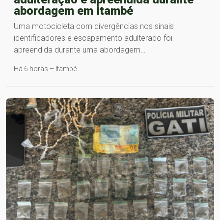
abordagem em Itambé
Uma motocicleta com divergências nos sinais
identificadores e escapamento adulterado foi
apreendida durante uma abordagem…
Há 6 horas – Itambé