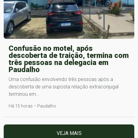
Confusão no motel, após
descoberta de traição, termina com
três pessoas na delegacia em
Paudalho
Uma confusão envolvendo três pessoas após a
descoberta de uma suposta relação extraconjugal
terminou em…
Há 15 horas – Paudalho
VEJA MAIS