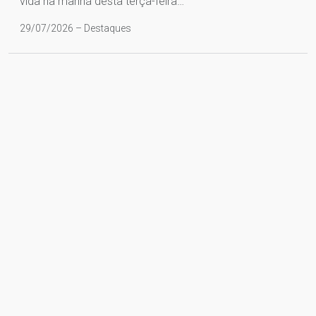
vida na manhã desta terça-feira…
29/07/2026 – Destaques