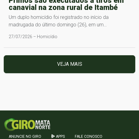
Primos são executados a tiros em
canavial na zona rural de Itambé
Um duplo homicídio foi registrado no início da
madrugada do último domingo (26), em um…
27/07/2026 – Homicídio
VEJA MAIS
ANUNCIE NO GIRO
APPS
FALE CONOSCO