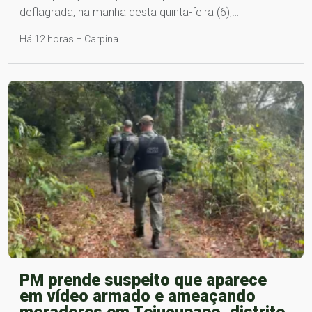
deflagrada, na manhã desta quinta-feira (6),…
Há 12 horas – Carpina
PM prende suspeito que aparece
em vídeo armado e ameaçando
moradores em Tejucupapo, distrito