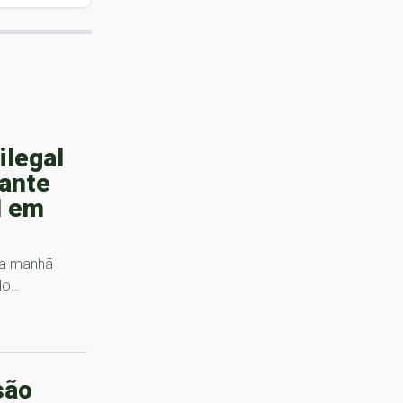
ilegal
rante
M em
na manhã
 do…
são