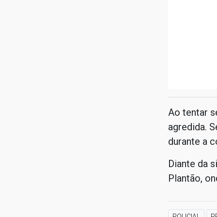
Ao tentar 
agredida. S
durante a c
Diante da s
Plantão, on
POLICIAL
P