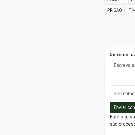
PRISÃO
TI
Deixe um c
Enviar co
Este site ut
são proces