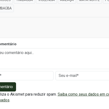
MBAÚBA
omentário
mentário
iliza o Akismet para reduzir spam.
Saiba como seus dados em c
sados
.