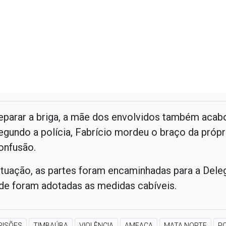
separar a briga, a mãe dos envolvidos também acab
egundo a polícia, Fabrício mordeu o braço da próp
onfusão.
ituação, as partes foram encaminhadas para a Dele
de foram adotadas as medidas cabíveis.
RISÕES
TIMBAÚBA
VIOLÊNCIA
AMEAÇA
MATA NORTE
PO