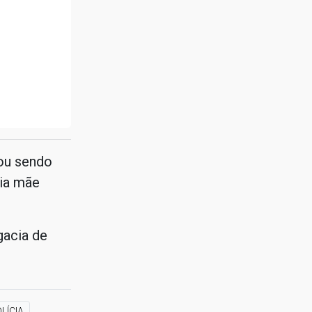
ou sendo
ria mãe
gacia de
LÍCIA