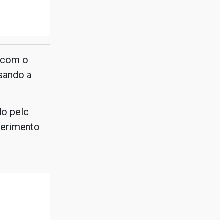
o com o
sando a
do pelo
 ferimento