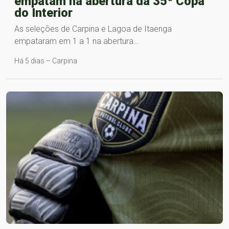
empatam na abertura da 35ª Copa
do Interior
As seleções de Carpina e Lagoa de Itaenga
empataram em 1 a 1 na abertura…
Há 5 dias – Carpina