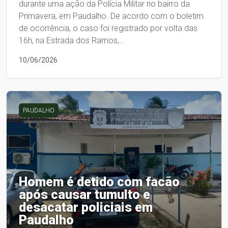
durante uma ação da Polícia Militar no bairro da
Primavera, em Paudalho. De acordo com o boletim
de ocorrência, o caso foi registrado por volta das
16h, na Estrada dos Ramos,…
10/06/2026
PAUDALHO
Homem é detido com facão
após causar tumulto e
desacatar policiais em
Paudalho