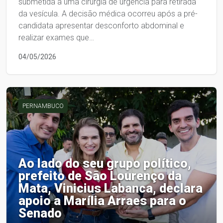
submetida a uma cirurgia de urgência para retirada
da vesícula. A decisão médica ocorreu após a pré-
candidata apresentar desconforto abdominal e
realizar exames que…
04/05/2026
PERNAMBUCO
Ao lado do seu grupo político,
prefeito de São Lourenço da
Mata, Vinicius Labanca, declara
apoio a Marília Arraes para o
Senado