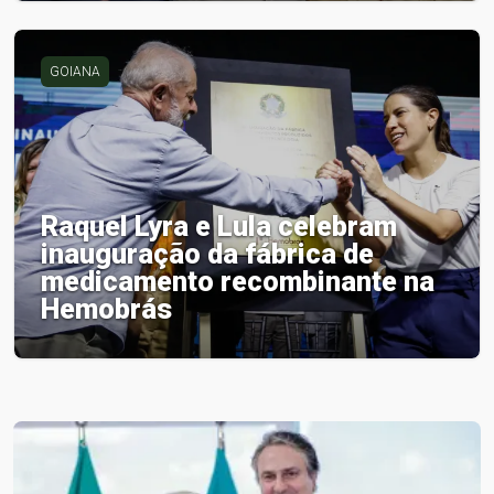
GOIANA
Raquel Lyra e Lula celebram
inauguração da fábrica de
medicamento recombinante na
Hemobrás