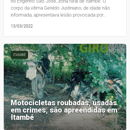
no Engenho São José, zona rural de Itambé. O
corpo da vítima Genildo Justiniano, de idade não
informada, apresentava lesão provocada por…
13/03/2022
ITAMBÉ
Motocicletas roubadas, usadas
em crimes, são apreendidas em
Itambé