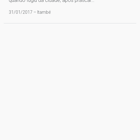
quando fugiu da cidade, após praticar…
31/01/2017 – Itambé