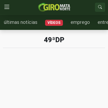
últimas notícias
emprego
entr
VÍDEOS
49ªDP