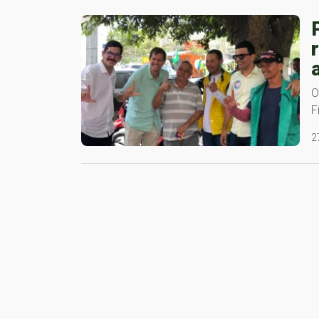
O
F
2