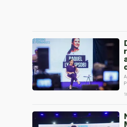
A
P
1