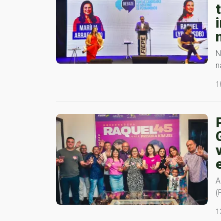
N
n
1
A
(
1