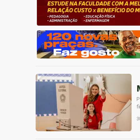
P
f
3