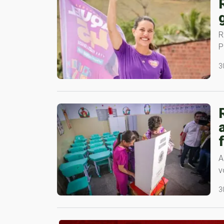
R
P
3
A
v
3